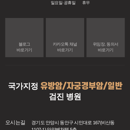
일요일·공휴일
휴무
위임장, 동의서
카카오톡 채널
블로그
바로가기
바로가기
바로가기
유방암/자궁경부암/일반
국가지정
검진 병원
오시는길
경기도 안양시 동안구 시민대로 167(비산동
1107-1) 안양벤처텔 5층